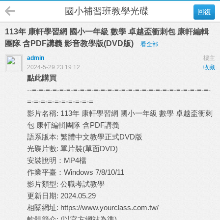
國小補習班教學光碟
回復
113年 康軒學習網 國小一年級 數學 卓越盃衝刺包 康軒編輯
團隊 含PDF講義 影音教學版(DVD版)
看全部
admin
樓主
2024-5-29 23:19:12
收藏
點此購買
--=-=-=-=-=-=-=-=-=-=-=-=-=-=-=-=-=-=-=-=-=-=-=-=-=-=-
=-=-=-=-=-=-=-=-=-=
影片名稱: 113年 康軒學習網 國小一年級 數學 卓越盃衝刺
包 康軒編輯團隊 含PDF講義
語系版本: 繁體中文教學正式DVD版
光碟片數: 單片裝(單面DVD)
安裝說明：MP4檔
作業平臺：Windows 7/8/10/11
影片類型: 公職考試教學
更新日期: 2024.05.29
相關網址: https://www.yourclass.com.tw/
軟體簡介: (以官方網站為準)