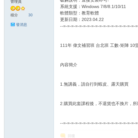
破解說明：直接安裝即可!
管理員
系統支援：Windows 7/8/8.1/10/11
軟體類型：教育軟體
Z
積分
30
更新日期：2023.04.22
發消息
--=-=-=-=-=-=-=-=-=-=-=-=-=-=-=-=-=-=-
111年 偉文補習班 台北班 工數-矩陣 1
內容簡介
軟
1.無講義，請自行到蝦皮、露天購買
2.購買此套課程後，不退貨也不換片，
--=-=-=-=-=-=-=-=-=-=-=-=-=-=-=-=-=-=-
回復
體