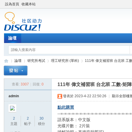
設為首頁
收藏本站
論壇
論壇
研究所考試
理工研究所 (單科)
111年 偉文補習班 台北班 工數-
111年 偉文補習班 台北班 工數-矩陣
查看:
3307
|
回復:
0
XY
»
›
›
›
admin
發表於 2023-4-22 22:50:26
|
顯示全部樓
點此購買
--=-=-=-=-=-=-=-=-=-=-=-=-=-=-=-=-=-=-
2
2
30
語系版本：中文版
主題
帖子
積分
光碟片數： 2片裝