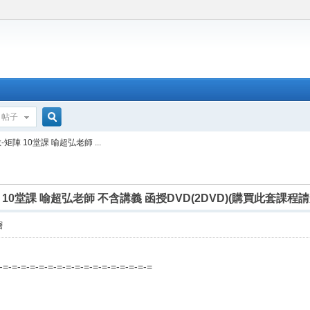
帖子
搜
矩陣 10堂課 喻超弘老師 ...
索
 10堂課 喻超弘老師 不含講義 函授DVD(2DVD)(購買此套課程
層
=-=-=-=-=-=-=-=-=-=-=-=-=-=-=-=-=-=