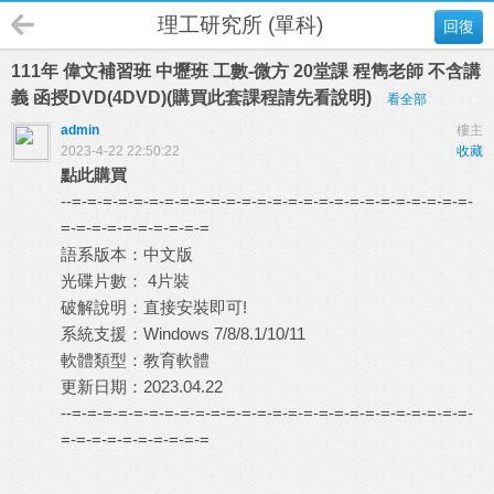
理工研究所 (單科)
回復
111年 偉文補習班 中壢班 工數-微方 20堂課 程雋老師 不含講
義 函授DVD(4DVD)(購買此套課程請先看說明)
看全部
admin
樓主
2023-4-22 22:50:22
收藏
點此購買
--=-=-=-=-=-=-=-=-=-=-=-=-=-=-=-=-=-=-=-=-=-=-=-=-=-=-
=-=-=-=-=-=-=-=-=-=
語系版本：中文版
光碟片數： 4片裝
破解說明：直接安裝即可!
系統支援：Windows 7/8/8.1/10/11
軟體類型：教育軟體
更新日期：2023.04.22
--=-=-=-=-=-=-=-=-=-=-=-=-=-=-=-=-=-=-=-=-=-=-=-=-=-=-
=-=-=-=-=-=-=-=-=-=