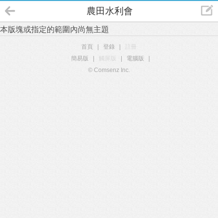
農田水利會
本版塊或指定的範圍內尚無主題
首頁
|
登錄
|
註冊
簡易版
|
觸屏版
|
電腦版
|
© Comsenz Inc.