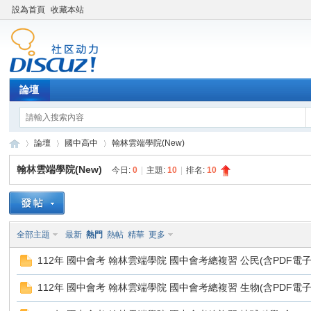
設為首頁
收藏本站
論壇
論壇
國中高中
翰林雲端學院(New)
翰林雲端學院(New)
今日:
0
|
主題:
10
|
排名:
10
XY
»
›
›
全部主題
最新
熱門
熱帖
精華
更多
112年 國中會考 翰林雲端學院 國中會考總複習 公民(含PDF電子
112年 國中會考 翰林雲端學院 國中會考總複習 生物(含PDF電子