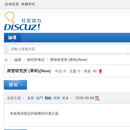
設為首頁
收藏本站
論壇
論壇
研究所考試
商管研究所 (單科)(New)
商管研究所 (單科)(New)
今日:
0
|
主題:
0
|
排名:
40
XY
»
›
›
全部主題
最新
熱門
熱帖
精華
更多
2026-08-08
本版塊或指定的範圍內尚無主題