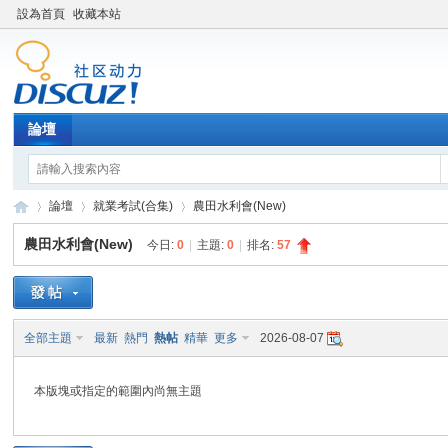
設為首頁
收藏本站
論壇
論壇
就業考試(合集)
農田水利會(New)
農田水利會(New)
今日:
0
|
主題:
0
|
排名:
57
XY
»
›
›
全部主題
最新
熱門
熱帖
精華
更多
2026-08-07
本版塊或指定的範圍內尚無主題