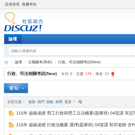
設為首頁
收藏本站
論壇
論壇
公職國考(單科)
行政、司法相關考試(New)
行政、司法相關考試(New)
今日:
0
|
主題:
176
|
排名:
13
XY
»
›
›
全部主題
最新
熱門
熱帖
精華
更多
115年 超級函授 勞工行政與勞工立法概要(題庫班) 04堂課 宋定翔老
115年 超級函授 行政法概要-選擇(題庫班) 04堂課 郭羿老師 含PD